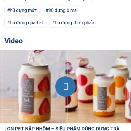
hũ đựng mứt
hũ đựng ô mai
hũ đựng quà tết
hũ đựng thực phẩm
Video
LON PET NẮP NHÔM – SIÊU PHẨM DÙNG ĐỰNG TRÀ