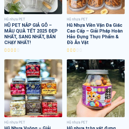
Hũ nhựa PET
Hũ nhựa PET
HŨ PET NẮP GIẢ GỖ –
Hũ Nhựa Viền Vặn Đa Giác
MẪU QUÀ TẾT 2025 ĐẸP
Cao Cấp – Giải Pháp Hoàn
NHẤT, SANG NHẤT, BÁN
Hảo Đựng Thực Phẩm &
CHẠY NHẤT!
Đồ Ăn Vặt
Hũ nhựa PET
Hũ nhựa PET
Hũ Nhựa Vuông – Giải
Hũ nhựa tròn vát đựng