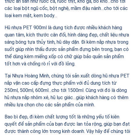
thức ăn sẵn như ruốc cá, ruốc thịt, khô gà, bò khô…cho tới
các loại bột ngũ cốc, bột nghệ, mầm đậu nành…cho tới các
loại kem mặt, kem body…
Hũ nhựa PET 900ml là dung tích được nhiều khách hàng
quan tâm, kích thước cân đối, hình dáng đẹp, chất liệu nhựa
sáng bóng tựa thủy tinh, hũ dày dặn. Đi kèm nắp nhựa trong
suốt giúp nhìn thấu được sản phẩm đựng bên trong, bạn có
thể dùng kèm miếng xốp có chữ giúp bảo quản sản phẩm
tốt hơn và chống rò rỉ với đồ lỏng.
Tại Nhựa Hoàng Minh, chúng tôi sản xuất dòng hũ nhựa PET
nắp vặn cao cấp đựng thực phẩm với đủ dung tích từ
250ml, 500ml, 600ml…cho tới 1500ml. Cùng với đó là dòng
hũ nhựa nắp nhôm xé, hũ lục giác…giúp khách hàng có thêm
nhiều lựa chọn cho các sản phẩm của mình.
Bao bì đẹp, đi kèm chất lượng tốt là những yếu tố kiên
quyết để sản phẩm của bạn được lan tỏa rộng, giúp bạn đạt
được thành công lớn trong kinh doanh. Vậy hãy để chúng tôi