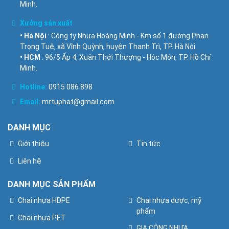
Minh.
Xưởng sản xuất
• Hà Nội
: Công ty Nhựa Hoàng Minh - Km số 1 đường Phan
Trọng Tuệ, xã Vĩnh Quỳnh, huyện Thanh Trì, TP. Hà Nội.
• HCM
: 96/5 Ấp 4, Xuân Thới Thượng - Hóc Môn, TP. Hồ Chí
Minh.
Hotline:
0915 086 898
Email:
mrtuphat@gmail.com
DANH MỤC
Giới thiệu
Tin tức
Liên hệ
DANH MỤC SẢN PHẨM
Chai nhựa HDPE
Chai nhựa dược, mỹ
phẩm
Chai nhựa PET
GIA CÔNG NHỰA