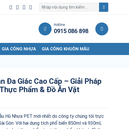
Hotline
0915 086 898
GIA CÔNG NHỰA
GIA CÔNG KHUÔN MẪU
n Đa Giác Cao Cấp – Giải Pháp
Thực Phẩm & Đồ Ăn Vặt
u Hũ Nhựa PET mới nhất do công ty chúng tôi trực
 Sài Gòn. Với hai dung tích phổ biến 850ml và 930ml,