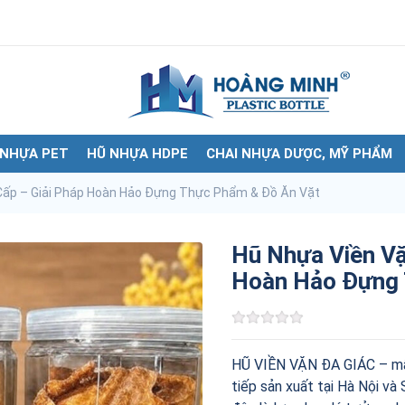
 NHỰA PET
HŨ NHỰA HDPE
CHAI NHỰA DƯỢC, MỸ PHẨM
Cấp – Giải Pháp Hoàn Hảo Đựng Thực Phẩm & Đồ Ăn Vặt
Hũ Nhựa Viền Vặ
Hoàn Hảo Đựng 
HŨ VIỀN VẶN ĐA GIÁC – mẫ
tiếp sản xuất tại Hà Nội và