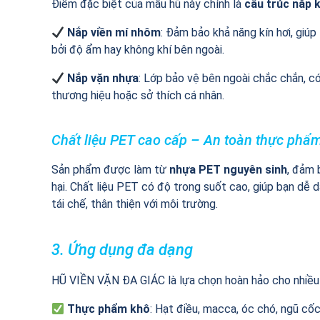
Điểm đặc biệt của mẫu hũ này chính là
cấu trúc nắp 
Nắp viền mí nhôm
: Đảm bảo khả năng kín hơi, gi
bởi độ ẩm hay không khí bên ngoài.
Nắp vặn nhựa
: Lớp bảo vệ bên ngoài chắc chắn, c
thương hiệu hoặc sở thích cá nhân.
Chất liệu PET cao cấp – An toàn thực phẩ
Sản phẩm được làm từ
nhựa PET nguyên sinh
, đảm
hại. Chất liệu PET có độ trong suốt cao, giúp bạn dễ
tái chế, thân thiện với môi trường.
3. Ứng dụng đa dạng
HŨ VIỀN VẶN ĐA GIÁC là lựa chọn hoàn hảo cho nhiều
Thực phẩm khô
: Hạt điều, macca, óc chó, ngũ cốc