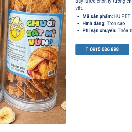
đây là lựa chọn lý tưởng c
vặt.
Mã sản phẩm:
HU PET
Hình dáng:
Tròn cao
Phí vận chuyển:
Thỏa t
0915 086 898