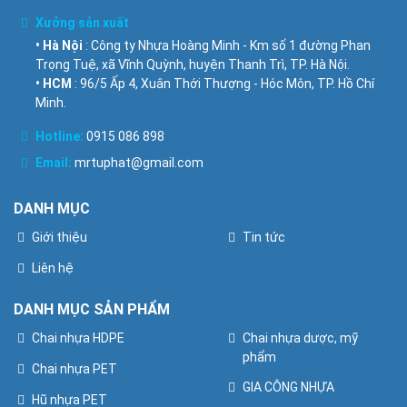
Xưởng sản xuất
• Hà Nội
: Công ty Nhựa Hoàng Minh - Km số 1 đường Phan
Trọng Tuệ, xã Vĩnh Quỳnh, huyện Thanh Trì, TP. Hà Nội.
• HCM
: 96/5 Ấp 4, Xuân Thới Thượng - Hóc Môn, TP. Hồ Chí
Minh.
Hotline:
0915 086 898
Email:
mrtuphat@gmail.com
DANH MỤC
Giới thiệu
Tin tức
Liên hệ
DANH MỤC SẢN PHẨM
Chai nhựa HDPE
Chai nhựa dược, mỹ
phẩm
Chai nhựa PET
GIA CÔNG NHỰA
Hũ nhựa PET