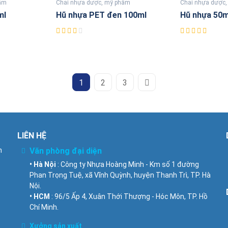
hẩm
Chai nhựa dược, mỹ phẩm
Chai nhựa dược
ml
Hũ nhựa PET đen 100ml
Hũ nhựa 50m
1
2
3
LIÊN HỆ
n
Văn phòng đại diện
• Hà Nội
: Công ty Nhựa Hoàng Minh - Km số 1 đường
Phan Trọng Tuệ, xã Vĩnh Quỳnh, huyện Thanh Trì, TP. Hà
Nội.
• HCM
: 96/5 Ấp 4, Xuân Thới Thượng - Hóc Môn, TP. Hồ
Chí Minh.
Xưởng sản xuất