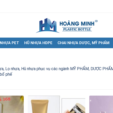
 NHỰA PET
HŨ NHỰA HDPE
CHAI NHỰA DƯỢC, MỸ PHẨM
nhựa, Lọ nhựa, Hũ nhựa phục vụ các ngành MỸ PHẨM, DƯỢC PHẨ
 bổ phế