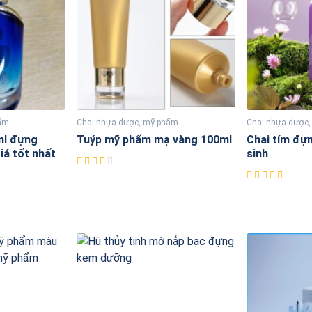
hẩm
Chai nhựa dược, mỹ phẩm
Chai nhựa dược
ml đựng
Tuýp mỹ phẩm mạ vàng 100ml
Chai tím đựn
iá tốt nhất
sinh