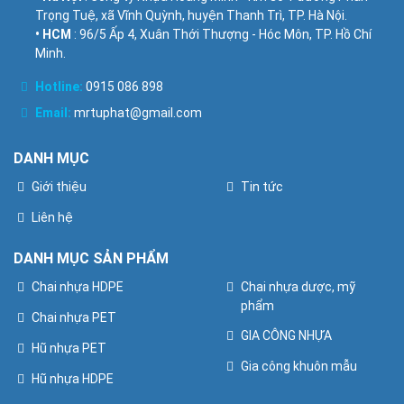
Trọng Tuệ, xã Vĩnh Quỳnh, huyện Thanh Trì, TP. Hà Nội.
• HCM
: 96/5 Ấp 4, Xuân Thới Thượng - Hóc Môn, TP. Hồ Chí
Minh.
Hotline:
0915 086 898
Email:
mrtuphat@gmail.com
DANH MỤC
Giới thiệu
Tin tức
Liên hệ
DANH MỤC SẢN PHẨM
Chai nhựa HDPE
Chai nhựa dược, mỹ
phẩm
Chai nhựa PET
GIA CÔNG NHỰA
Hũ nhựa PET
Gia công khuôn mẫu
Hũ nhựa HDPE