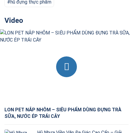
hũ đựng thực phẩm
Video
LON PET NẮP NHÔM – SIÊU PHẨM DÙNG ĐỰNG TRÀ
SỮA, NƯỚC ÉP TRÁI CÂY
Hũ Nhựa Viền Vặn Đa Giác Cao Cấp – Giải