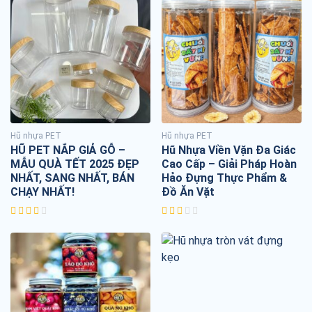
Hũ nhựa PET
Hũ nhựa PET
HŨ PET NẮP GIẢ GỖ –
Hũ Nhựa Viền Vặn Đa Giác
MẪU QUÀ TẾT 2025 ĐẸP
Cao Cấp – Giải Pháp Hoàn
NHẤT, SANG NHẤT, BÁN
Hảo Đựng Thực Phẩm &
CHẠY NHẤT!
Đồ Ăn Vặt