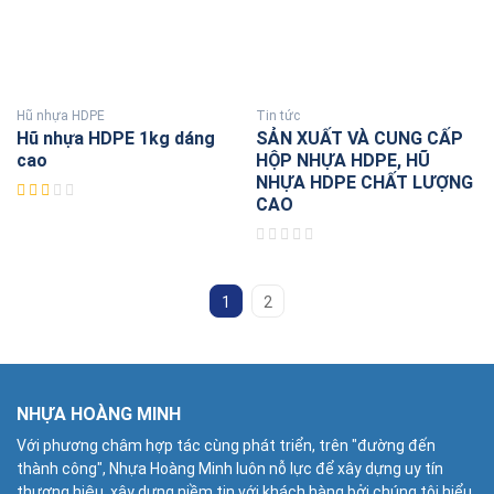
Hũ nhựa HDPE
Tin tức
Hũ nhựa HDPE 1kg dáng
SẢN XUẤT VÀ CUNG CẤP
cao
HỘP NHỰA HDPE, HŨ
NHỰA HDPE CHẤT LƯỢNG
CAO
1
2
NHỰA HOÀNG MINH
Với phương châm hợp tác cùng phát triển, trên "đường đến
thành công", Nhựa Hoàng Minh luôn nỗ lực để xây dựng uy tín
thương hiệu, xây dựng niềm tin với khách hàng bởi chúng tôi hiểu