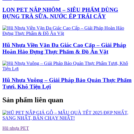
LON PET NẮP NHÔM – SIÊU PHẨM DÙNG
ĐỰNG TRÀ SỮA, NƯỚC ÉP TRÁI CÂY
Hũ Nhựa Viền Vặn Đa Giác Cao Cấp – Giải Pháp
Hoàn Hảo Đựng Thực Phẩm & Đồ Ăn Vặt
Hũ Nhựa Vuông – Giải Pháp Bảo Quản Thực Phẩm
Tươi, Khô Tiện Lợi
Sản phẩm liên quan
Hũ nhựa PET