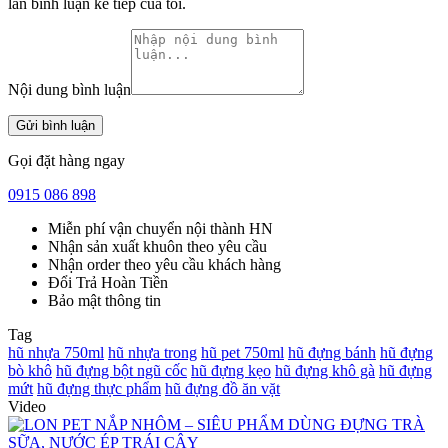
lần bình luận kế tiếp của tôi.
Nội dung bình luận
Gọi đặt hàng ngay
0915 086 898
Miễn phí vận chuyển nội thành HN
Nhận sản xuất khuôn theo yêu cầu
Nhận order theo yêu cầu khách hàng
Đổi Trả Hoàn Tiền
Bảo mật thông tin
Tag
hũ nhựa 750ml
hũ nhựa trong
hũ pet 750ml
hũ đựng bánh
hũ đựng
bò khô
hũ đựng bột ngũ cốc
hũ đựng kẹo
hũ đựng khô gà
hũ đựng
mứt
hũ đựng thực phẩm
hũ đựng đồ ăn vặt
Video