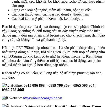
bánh, mứt, kẹo, khô gà, bò khô, ruốc…cho tới các thực phẩm
tẩm ướp
Đựng các loại bột nghệ, mầm đậu nành, bột ngũ cốc
Các loại thuốc viên, các loại cao đông y, thuốc nam
Các loại kem mỹ phẩm: Kem mặt, kem body…
Bao bì đẹp được xem là đại sứ thương hiệu của sản phẩm. Chính vì
vậy Công ty chúng tôi chú trọng đầu tư dây truyền máy móc hiện
đại để mang đến sản phẩm chất lượng cao cho khách hàng, đảm bảo
cung cấp số lượng lớn và giá thành hợp lý.
Hũ nhựa PET 750ml nắp nhựa đen – Là sản phẩm được dùng nhiều
nhất trong dòng hũ nhựa, bởi dung tích 750ml phù hợp để đựng vừa
vặn 500gram đồ khô kích cỡ to như hạt điều, macca…. Kèm thêm
nắp nhựa đen làm tăng thêm sự nổi bật của bao bì đựng sản phẩm
mà giá thành lại hợp lý hơn dùng nắp nhôm.
Khách hàng có nhu cầu, vui lòng liên hệ để được phục vụ tận tình,
chu đáo:
Hotline:
0915 086 898 – 0989 790 369 – 0965 596 964 –
0962 778 466!
Website:
https://nhuahoangminh.vn
Address:
Xưởng sản xuất – Km số 1, đường Phan Trọng