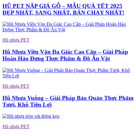
HŨ PET NẮP GIẢ GỖ – MẪU QUÀ TẾT 2025
ĐẸP NHẤT, SANG NHẤT, BÁN CHẠY NHẤT!
Hũ nhựa PET
Hũ Nhựa Viền Vặn Đa Giác Cao Cấp – Giải Pháp
Hoàn Hảo Đựng Thực Phẩm & Đồ Ăn Vặt
Hũ nhựa PET
Hũ Nhựa Vuông – Giải Pháp Bảo Quản Thực Phẩm
Tươi, Khô Tiện Lợi
Hũ nhựa PET