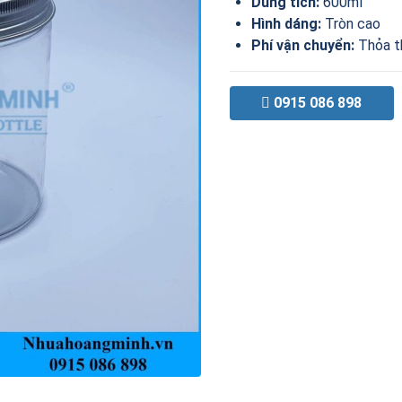
Dung tích:
600ml
Hình dáng:
Tròn cao
Phí vận chuyển:
Thỏa t
0915 086 898