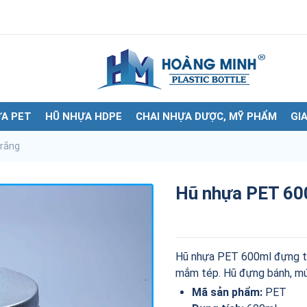
A PET
HŨ NHỰA HDPE
CHAI NHỰA DƯỢC, MỸ PHẨM
GI
rắng
Hũ nhựa PET 60
Hũ nhựa PET 600ml đựng th
mắm tép. Hũ đựng bánh, mứt
Mã sản phẩm:
PET