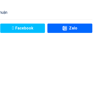
huận
Facebook
Zalo