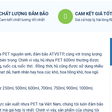
CHẤT LƯỢNG ĐẢM BẢO
CAM KẾT GIÁ TỐ
Cam kết chất lượng tốt nhất
Giá cả hợp lý, hài lòng 
ựa PET nguyên sinh, đảm bảo ATVSTP, cùng với trọng lượng
bên trong. Chính vì vậy, hũ nhựa PET 600ml thường được
, ruốc cá, ruốc thịt…Đồng thời, hũ cũng được sử dụng nhiều
ạt dẻ, hạnh nhân hay hoa cúc khô, hoa hồng khô, hoa ngũ
Từ 250ml, 500ml, 600ml, 700ml, 750ml, 900ml, 1000ml,
vực sản xuất nhựa PET tại Việt Nam, chúng tôi luôn đảm bảo
mà giá hợp lý nhất. Chính vì vậy, sản phẩm của chúng tôi