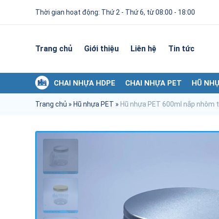
Thời gian hoạt động: Thứ 2 - Thứ 6, từ 08:00 - 18:00
Trang chủ
Giới thiệu
Liên hệ
Tin tức
CHAI NHỰA HDPE
CHAI NHỰA PET
HŨ NHỰ
Trang chủ
»
Hũ nhựa PET
»
Hũ nhựa PET 600ml nắp nhôm t