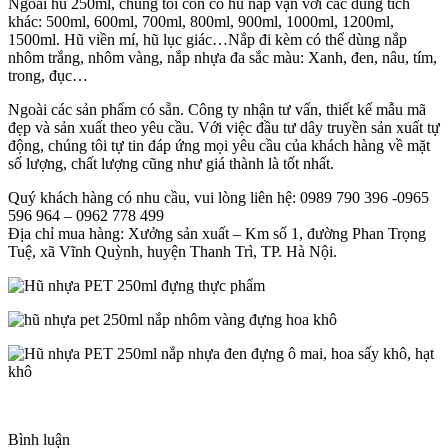
Ngoài hũ 250ml, chúng tôi còn có hũ nắp vặn với các dung tích
khác: 500ml, 600ml, 700ml, 800ml, 900ml, 1000ml, 1200ml,
1500ml. Hũ viền mí, hũ lục giác…Nắp đi kèm có thể dùng nắp
nhôm trắng, nhôm vàng, nắp nhựa đa sắc màu: Xanh, đen, nâu, tím,
trong, đục…
Ngoài các sản phẩm có sẵn. Công ty nhận tư vấn, thiết kế mẫu mã
đẹp và sản xuất theo yêu cầu. Với việc đầu tư dây truyền sản xuất tự
động, chúng tôi tự tin đáp ứng mọi yêu cầu của khách hàng về mặt
số lượng, chất lượng cũng như giá thành là tốt nhất.
Quý khách hàng có nhu cầu, vui lòng liên hệ: 0989 790 396 -0965
596 964 – 0962 778 499
Địa chỉ mua hàng: Xưởng sản xuất – Km số 1, đường Phan Trọng
Tuệ, xã Vĩnh Quỳnh, huyện Thanh Trì, TP. Hà Nội.
Bình luận