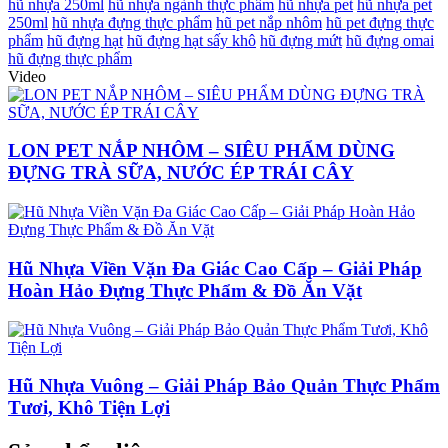
hũ nhựa 250ml
hũ nhựa ngành thực phẩm
hũ nhựa pet
hũ nhựa pet
250ml
hũ nhựa đựng thực phẩm
hũ pet nắp nhôm
hũ pet đựng thực
phẩm
hũ đựng hạt
hũ đựng hạt sấy khô
hũ đựng mứt
hũ đựng omai
hũ đựng thực phẩm
Video
LON PET NẮP NHÔM – SIÊU PHẨM DÙNG
ĐỰNG TRÀ SỮA, NƯỚC ÉP TRÁI CÂY
Hũ Nhựa Viền Vặn Đa Giác Cao Cấp – Giải Pháp
Hoàn Hảo Đựng Thực Phẩm & Đồ Ăn Vặt
Hũ Nhựa Vuông – Giải Pháp Bảo Quản Thực Phẩm
Tươi, Khô Tiện Lợi