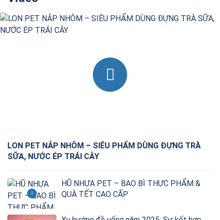
LON PET NẮP NHÔM – SIÊU PHẨM DÙNG ĐỰNG TRÀ
SỮA, NƯỚC ÉP TRÁI CÂY
HŨ NHỰA PET – BAO BÌ THỰC PHẨM &
QUÀ TẾT CAO CẤP
Xu hướng đồ uống năm 2025: Sự kết hợp