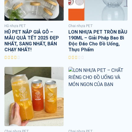
Hũ nhựa PET
Chai nhựa PET
HŨ PET NẮP GIẢ GỖ –
LON NHỰA PET TRÒN BẦU
MẪU QUÀ TẾT 2025 ĐẸP
190ML – Giải Pháp Bao Bì
NHẤT, SANG NHẤT, BÁN
Độc Đáo Cho Đồ Uống,
CHẠY NHẤT!
Thực Phẩm
Chai nhựa PET
Chai nhựa PET