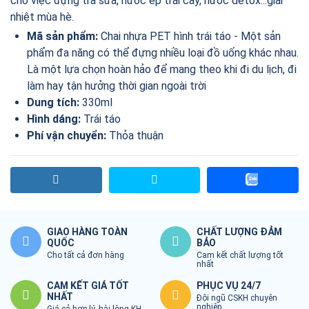
cho việc đựng trà sữa, nước ép trái cây, nước detox...giải
nhiệt mùa hè.
Mã sản phẩm:
Chai nhựa PET hình trái táo - Một sản
phẩm đa năng có thể đựng nhiều loại đồ uống khác nhau.
Là một lựa chọn hoàn hảo để mang theo khi đi du lịch, đi
làm hay tận hưởng thời gian ngoài trời
Dung tích:
330ml
Hình dáng:
Trái táo
Phí vận chuyển:
Thỏa thuận
GIAO HÀNG TOÀN
CHẤT LƯỢNG ĐẢM
QUỐC
BẢO
Cho tất cả đơn hàng
Cam kết chất lượng tốt
nhất
CAM KẾT GIÁ TỐT
PHỤC VỤ 24/7
NHẤT
Đội ngũ CSKH chuyên
nghiệp
Giá cả hợp lý, hài lòng KH