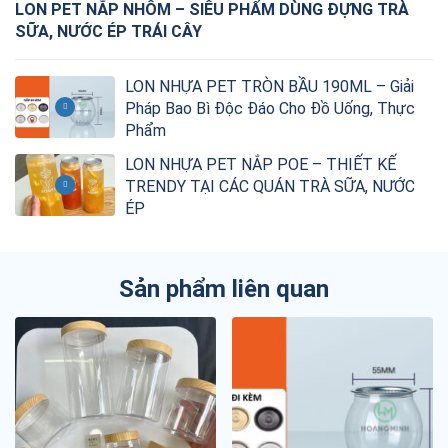
LON PET NẮP NHÔM – SIÊU PHẨM DÙNG ĐỰNG TRÀ
SỮA, NƯỚC ÉP TRÁI CÂY
LON NHỰA PET TRÒN BẦU 190ML – Giải
Pháp Bao Bì Độc Đáo Cho Đồ Uống, Thực
Phẩm
LON NHỰA PET NẮP POE – THIẾT KẾ
TRENDY TẠI CÁC QUÁN TRÀ SỮA, NƯỚC
ÉP
Sản phẩm liên quan