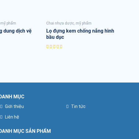
, mỹ phẩm
Chai nhựa dược, mỹ phẩm
g dung dịch vệ
Lọ đựng kem chống nắng hình
bầu dục
DANH MỤC
Giới thiệu
Tin tức
Liên hệ
DANH MỤC SẢN PHẨM