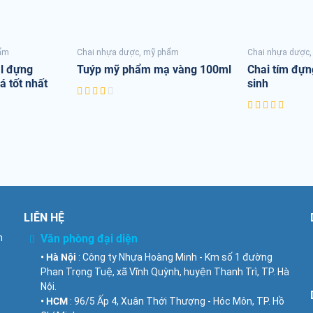
hẩm
Chai nhựa dược, mỹ phẩm
Chai nhựa dược
ml đựng
Tuýp mỹ phẩm mạ vàng 100ml
Chai tím đựn
á tốt nhất
sinh
LIÊN HỆ
n
Văn phòng đại diện
• Hà Nội
: Công ty Nhựa Hoàng Minh - Km số 1 đường
Phan Trọng Tuệ, xã Vĩnh Quỳnh, huyện Thanh Trì, TP. Hà
Nội.
• HCM
: 96/5 Ấp 4, Xuân Thới Thượng - Hóc Môn, TP. Hồ