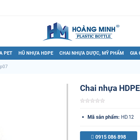
A PET
HŨ NHỰA HDPE
CHAI NHỰA DƯỢC, MỸ PHẨM
GIA
mp07
Chai nhựa HDP
Mã sản phẩm:
HD.12
0915 086 898