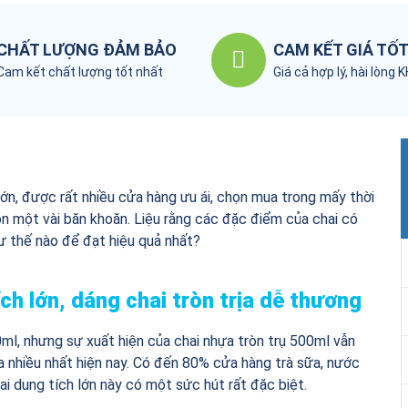
CHẤT LƯỢNG ĐẢM BẢO
CAM KẾT GIÁ TỐ
Cam kết chất lượng tốt nhất
Giá cả hợp lý, hài lòng 
lớn, được rất nhiều cửa hàng ưu ái, chọn mua trong mấy thời
òn một vài băn khoăn. Liệu rằng các đặc điểm của chai có
 thế nào để đạt hiệu quả nhất?
ích lớn, dáng chai tròn trịa dễ thương
00ml, nhưng sự xuất hiện của chai nhựa tròn trụ 500ml vẫn
nhiều nhất hiện nay. Có đến 80% cửa hàng trà sữa, nước
hai dung tích lớn này có một sức hút rất đặc biệt.