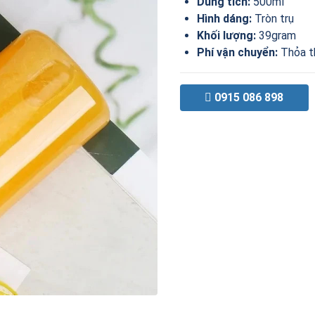
Dung tích:
500ml
Hình dáng:
Tròn trụ
Khối lượng:
39gram
Phí vận chuyển:
Thỏa t
0915 086 898