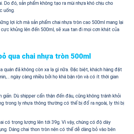
. Do đó, sản phẩm không tạo ra mùi nhựa khó chịu cho
c uống.
những lợi ích mà sản phẩm chai nhựa tròn cao 500ml mang lại
h cực khủng lên đến 500ml, sẽ xua tan đi mọi cơn khát của
bỏ qua chai nhựa tròn 500ml
a quán đã không còn xa lạ gì nữa. Đặc biệt, khách hàng đặt
,… ngày càng nhiều bởi họ khá bận rộn và có ít thời gian
ơn giản. Dù shipper cẩn thận đến đâu, cũng không tránh khỏi
g trong ly nhựa thông thường có thể bị đổ ra ngoài, ly thì bị
ai có trọng lượng lên tới 39g. Vì vậy, chúng có độ dày
ụng. Dáng chai thon tròn nên có thể dễ dàng bỏ vào bên