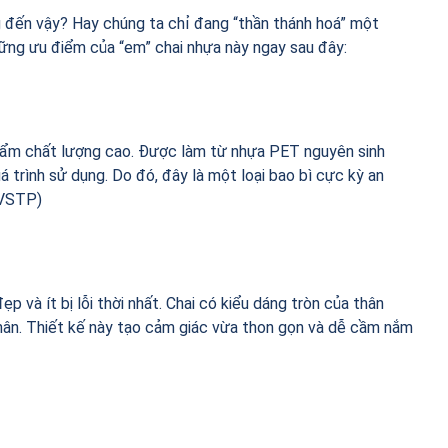
ng đến vậy? Hay chúng ta chỉ đang “thần thánh hoá” một
ững ưu điểm của “em” chai nhựa này ngay sau đây:
phẩm chất lượng cao. Được làm từ nhựa PET nguyên sinh
á trình sử dụng. Do đó, đây là một loại bao bì cực kỳ an
TVSTP)
p và ít bị lỗi thời nhất. Chai có kiểu dáng tròn của thân
thân. Thiết kế này tạo cảm giác vừa thon gọn và dễ cầm nắm