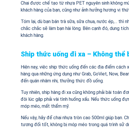
Chai được chế tạo từ nhựa PET nguyên sinh không mùi
khách hàng của bạn, cũng như ảnh hưởng hương vị thứ
Tóm lại, dù bạn bán trà sữa, sữa chua, nước ép,… thì 
chắc chắc sẽ làm bạn hài lòng. Bên cạnh đó, dung tíc
khách hàng.
Ship thức uống đi xa – Không thể 
Hiện nay, việc ship thức uống đến các địa điểm cách x
hàng qua những ứng dụng như Grab, GoViet, Now, Beamin
đến quán nhâm nhi, thưởng thức đồ uống.
Tuy nhiên, ship hàng đi xa cũng không phải bài toán đ
đôi lúc gặp phải vài tình huống xấu. Nếu thức uống đựn
móp méo, mất thẩm mỹ.
Nếu vậy, hãy để chai nhựa tròn cao 500ml giúp bạn. Ch
tương đối tốt, không bị móp méo trong quá trình sử d