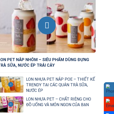
LON PET NẮP NHÔM – SIÊU PHẨM DÙNG ĐỰNG
TRÀ SỮA, NƯỚC ÉP TRÁI CÂY
LON NHỰA PET NẮP POE – THIẾT KẾ
TRENDY TẠI CÁC QUÁN TRÀ SỮA,
NƯỚC ÉP
LON NHỰA PET – CHẤT RIÊNG CHO
ĐỒ UỐNG VÀ MÓN NGON CỦA BẠN