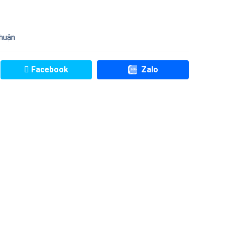
huận
Facebook
Zalo