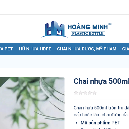
A PET
HŨ NHỰA HDPE
CHAI NHỰA DƯỢC, MỸ PHẨM
GI
Chai nhựa 500ml
Chai nhựa 500ml tròn trụ d
cấp hoặc làm chai đựng dầu 
Mã sản phẩm:
PET