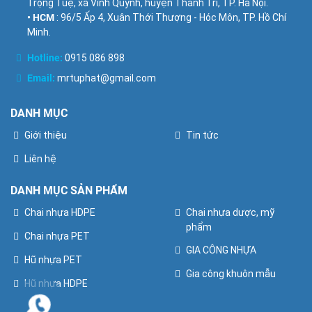
Trọng Tuệ, xã Vĩnh Quỳnh, huyện Thanh Trì, TP. Hà Nội.
• HCM
: 96/5 Ấp 4, Xuân Thới Thượng - Hóc Môn, TP. Hồ Chí
Minh.
Hotline:
0915 086 898
Email:
mrtuphat@gmail.com
DANH MỤC
Giới thiệu
Tin tức
Liên hệ
DANH MỤC SẢN PHẨM
Chai nhựa HDPE
Chai nhựa dược, mỹ
phẩm
Chai nhựa PET
GIA CÔNG NHỰA
Hũ nhựa PET
Gia công khuôn mẫu
Hũ nhựa HDPE