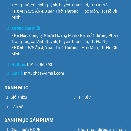
Trọng Tuệ, xã Vĩnh Quỳnh, huyện Thanh Trì, TP. Hà Nội.
• HCM
: 96/5 Ấp 4, Xuân Thới Thượng - Hóc Môn, TP. Hồ Chí
Minh.
Xưởng sản xuất
• Hà Nội
: Công ty Nhựa Hoàng Minh - Km số 1 đường Phan
Trọng Tuệ, xã Vĩnh Quỳnh, huyện Thanh Trì, TP. Hà Nội.
• HCM
: 96/5 Ấp 4, Xuân Thới Thượng - Hóc Môn, TP. Hồ Chí
Minh.
Hotline:
0915 086 898
Email:
mrtuphat@gmail.com
DANH MỤC
Giới thiệu
Tin tức
Liên hệ
DANH MỤC SẢN PHẨM
Chai nhựa HDPE
Chai nhựa dược, mỹ phẩm