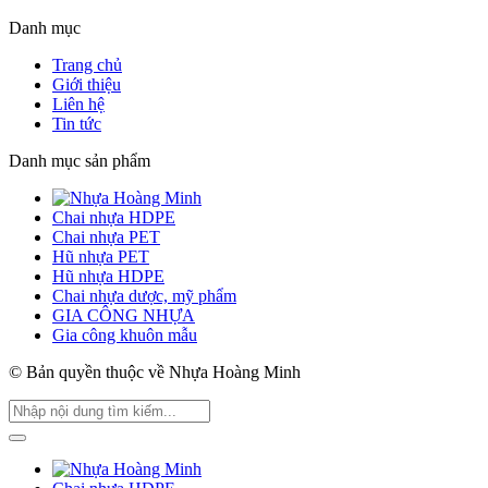
Danh mục
Trang chủ
Giới thiệu
Liên hệ
Tin tức
Danh mục sản phẩm
Chai nhựa HDPE
Chai nhựa PET
Hũ nhựa PET
Hũ nhựa HDPE
Chai nhựa dược, mỹ phẩm
GIA CÔNG NHỰA
Gia công khuôn mẫu
© Bản quyền thuộc về Nhựa Hoàng Minh