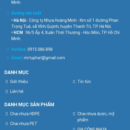
Minh.
Xưởng sản xuất
• Hà Nội
: Công ty Nhựa Hoàng Minh - Km số 1 đường Phan
Trọng Tuệ, xã Vĩnh Quỳnh, huyện Thanh Trì, TP. Hà Nội.
• HCM
: 96/5 Ấp 4, Xuân Thới Thượng - Hóc Môn, TP. Hồ Chí
Minh.
Hotline:
0915 086 898
Email:
mrtuphat@gmail.com
DANH MỤC
Giới thiệu
Tin tức
Liên hệ
DANH MỤC SẢN PHẨM
Chai nhựa HDPE
Chai nhựa dược, mỹ
phẩm
Chai nhựa PET
GIA CÔNG NHỰA